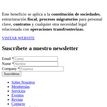
Este beneficio se aplica a la
constitución de sociedades
,
estructuración
fiscal
,
procesos
migratorios
para personal
clave,
contratos
y cualquier otra necesidad legal
relacionada con
operaciones transfronterizas.
VISITAR WEBSITE
Suscríbete a nuestro newsletter
Company
Email
*
Diseño
Name
*
Email
Company
*
Suscribirse
Sobre Nosotros
Membresías
Servicios
Eventos
Revista
Contacto